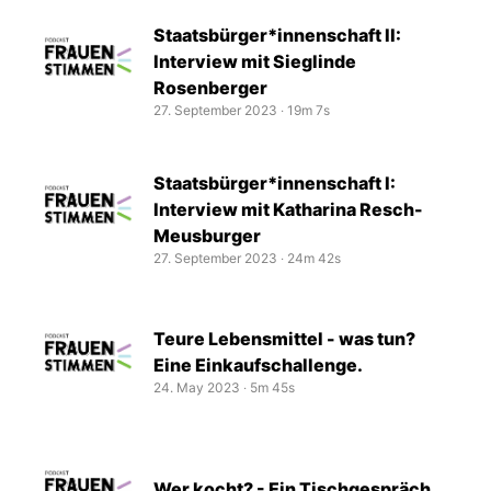
Staatsbürger*innenschaft II:
Interview mit Sieglinde
Rosenberger
27. September 2023
‧
19m 7s
Staatsbürger*innenschaft I:
Interview mit Katharina Resch-
Meusburger
27. September 2023
‧
24m 42s
Teure Lebensmittel - was tun?
Eine Einkaufschallenge.
24. May 2023
‧
5m 45s
Wer kocht? - Ein Tischgespräch.